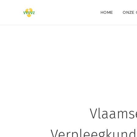
HOME
ONZE 
Vlaamse
Verpleegkund