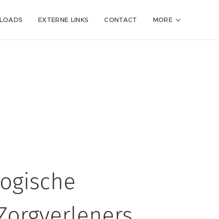
NLOADS
EXTERNE LINKS
CONTACT
MORE
logische
Zorgverleners