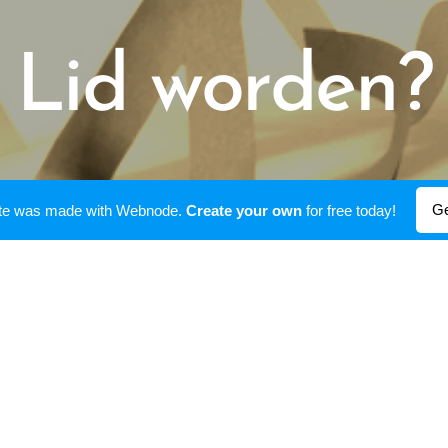
Lid worden?
Ge
ite was made with Webnode.
Create your own
for free today!
Klik hier!
© 2020-2025 VVUVZ Damse Vaart Zuid 3, 8310 Sint-Kruis (Brugge)
Powered by
Webnode